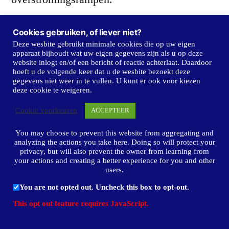
Cookies gebruiken, of liever niet?
Het streven is in 1990 de Deltawerken geheel
Deze wesbite gebruikt minimale cookies die op uw eigen
gereed te hebben.
apparaat bijhoudt wat uw eigen gegevens zijn als u op deze
website inlogt en/of een bericht of reactie achterlaat. Daardoor
hoeft u de volgende keer dat u de wesbite bezoekt deze
gegevens niet weer in te vullen. U kunt er ook voor kiezen
In de rij der provincies schaart zich een
deze cookie te weigeren.
twaalfde: Flevoland, met een eigen bestuur.
Cookie voorkeuren
ACCEPTEER
In het kader van de reorganisatie van de
You may choose to prevent this website from aggregating and
analyzing the actions you take here. Doing so will protect your
rijksdienst wordt het aantal adviescommissies
privacy, but will also prevent the owner from learning from
your actions and creating a better experience for you and other
drastisch verminderd.
users.
You are not opted out. Uncheck this box to opt-out.
This opt out feature requires JavaScript.
Dat enkele structurele veranderingen tijd
vergen, spreekt voor zichzelf. Immers,