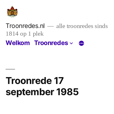
Ga
naar
de
Troonredes.nl
alle troonredes sinds
1814 op 1 plek
inhoud
Welkom
Troonredes
Troonrede 17
september 1985