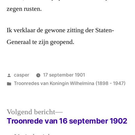
zegen rusten.
Ik verklaar de gewone zitting der Staten-
Generaal te zijn geopend.
Geplaatst
casper
17 september 1901
door
Geplaatst
Troonredes van Koningin Wilhelmina (1898 - 1947)
in
Volgend
Volgend bericht
bericht:
Troonrede van 16 september 1902
Bericht