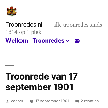
Ga
naar
de
Troonredes.nl
alle troonredes sinds
1814 op 1 plek
inhoud
Welkom
Troonredes
Troonrede van 17
september 1901
Geplaatst
op
casper
17 september 1901
2 reacties
door
Troo