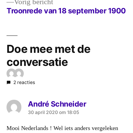
Vorig
Vorig bericht
navigatie
bericht:
Troonrede van 18 september 1900
Doe mee met de
conversatie
2 reacties
André Schneider
zei:
30 april 2020 om 18:05
Mooi Nederlands ! Wel iets anders vergeleken