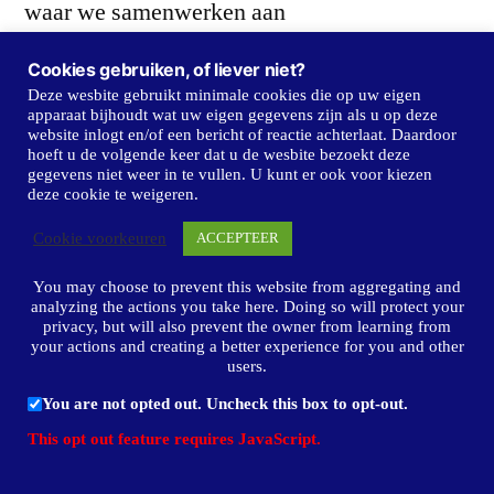
waar we samenwerken aan
leveringszekerheid van energie en
Cookies gebruiken, of liever niet?
grondstoffen.
Deze wesbite gebruikt minimale cookies die op uw eigen
apparaat bijhoudt wat uw eigen gegevens zijn als u op deze
website inlogt en/of een bericht of reactie achterlaat. Daardoor
hoeft u de volgende keer dat u de wesbite bezoekt deze
Fundamenteel voor de bestaanszekerheid van
gegevens niet weer in te vullen. U kunt er ook voor kiezen
deze cookie te weigeren.
mensen is ook een fatsoenlijk dak boven je
Cookie voorkeuren
ACCEPTEER
hoofd. De wooncrisis is een van de meest
You may choose to prevent this website from aggregating and
complexe opgaven waar het kabinet voor
analyzing the actions you take here. Doing so will protect your
privacy, but will also prevent the owner from learning from
staat. Het gaat immers niet alleen om
your actions and creating a better experience for you and other
users.
aantallen te bouwen woningen, maar ook om
You are not opted out. Uncheck this box to opt-out.
verdeling van schaarse ruimte. Tal van
This opt out feature requires JavaScript.
gerechtvaardigde belangen strijden met