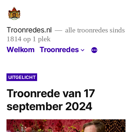
Ga
naar
de
Troonredes.nl
alle troonredes sinds
1814 op 1 plek
inhoud
Welkom
Troonredes
UITGELICHT
Troonrede van 17
september 2024