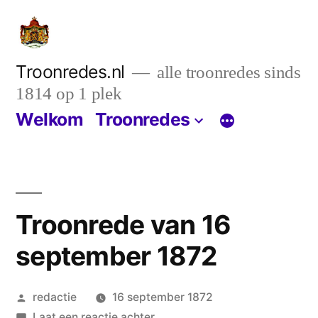
Ga
naar
de
Troonredes.nl
alle troonredes sinds
1814 op 1 plek
inhoud
Welkom
Troonredes
Troonrede van 16
september 1872
Geplaatst
redactie
16 september 1872
door
op
Laat een reactie achter