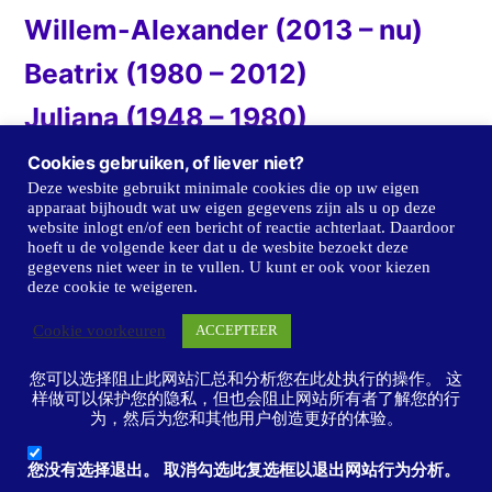
Willem-Alexander (2013 – nu)
Beatrix (1980 – 2012)
Juliana (1948 – 1980)
Wilhelmina (1898 – 1947)
Cookies gebruiken, of liever niet?
Deze wesbite gebruikt minimale cookies die op uw eigen
Emma (1890 – 1898)
apparaat bijhoudt wat uw eigen gegevens zijn als u op deze
website inlogt en/of een bericht of reactie achterlaat. Daardoor
Willem III (1849 – 1889)
hoeft u de volgende keer dat u de wesbite bezoekt deze
gegevens niet weer in te vullen. U kunt er ook voor kiezen
Willem II (1840 – 1849)
deze cookie te weigeren.
Willem I (1814 – 1840)
Cookie voorkeuren
ACCEPTEER
您可以选择阻止此网站汇总和分析您在此处执行的操作。 这
样做可以保护您的隐私，但也会阻止网站所有者了解您的行
为，然后为您和其他用户创造更好的体验。
Troonredes.nl
,
Ondersteund door WordPress.
您没有选择退出。 取消勾选此复选框以退出网站行为分析。