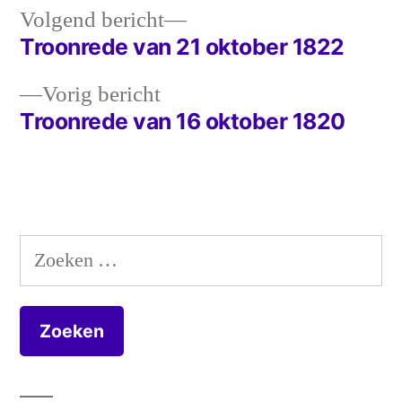
Volgend
Volgend bericht
bericht:
Troonrede van 21 oktober 1822
Bericht
Vorig
Vorig bericht
navigatie
bericht:
Troonrede van 16 oktober 1820
Zoeken
naar: