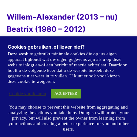
Willem-Alexander (2013 – nu)
Beatrix (1980 – 2012)
Juliana (1948 – 1980)
Cookies gebruiken, of liever niet?
Wilhelmina (1898 – 1947)
Deze wesbite gebruikt minimale cookies die op uw eigen
apparaat bijhoudt wat uw eigen gegevens zijn als u op deze
Emma (1890 – 1898)
website inlogt en/of een bericht of reactie achterlaat. Daardoor
hoeft u de volgende keer dat u de wesbite bezoekt deze
gegevens niet weer in te vullen. U kunt er ook voor kiezen
Willem III (1849 – 1889)
deze cookie te weigeren.
Willem II (1840 – 1849)
Cookie voorkeuren
ACCEPTEER
Willem I (1814 – 1840)
You may choose to prevent this website from aggregating and
analyzing the actions you take here. Doing so will protect your
privacy, but will also prevent the owner from learning from
your actions and creating a better experience for you and other
users.