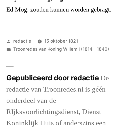
Ed.Mog. zouden kunnen worden gebragt.
Geplaatst
redactie
15 oktober 1821
door
Geplaatst
Troonredes van Koning Willem I (1814 - 1840)
in
Gepubliceerd door redactie
De
redactie van Troonredes.nl is géén
onderdeel van de
RIjksvoorlichtingsdienst, Dienst
Koninklijk Huis of anderszins een