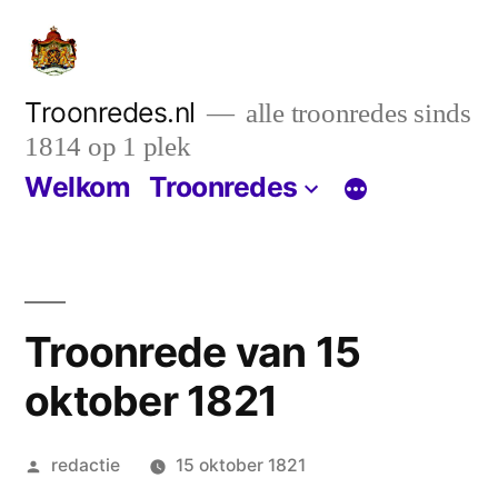
Ga
naar
de
Troonredes.nl
alle troonredes sinds
1814 op 1 plek
inhoud
Welkom
Troonredes
Troonrede van 15
oktober 1821
Geplaatst
redactie
15 oktober 1821
door