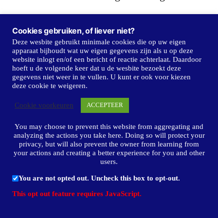
Wettelijke maatregelen zijn in voorbereiding
Cookies gebruiken, of liever niet?
Deze wesbite gebruikt minimale cookies die op uw eigen
tot verzeker’mg van de doeltreffende
apparaat bijhoudt wat uw eigen gegevens zijn als u op deze
website inlogt en/of een bericht of reactie achterlaat. Daardoor
uitvoermg van dit bouwprogramma.
hoeft u de volgende keer dat u de wesbite bezoekt deze
gegevens niet weer in te vullen. U kunt er ook voor kiezen
deze cookie te weigeren.
Ook de wederopbouw van het cultureele
Cookie voorkeuren
ACCEPTEER
leven heeft de volle aandacht der regeering.
You may choose to prevent this website from aggregating and
analyzing the actions you take here. Doing so will protect your
privacy, but will also prevent the owner from learning from
your actions and creating a better experience for you and other
Een reorganisatie van het onderwijs,
users.
inbegrepen het Hooger Onderwijs, is in
You are not opted out. Uncheck this box to opt-out.
voorbereiding. Op de terreinen der kunst en
This opt out feature requires JavaScript.
der vrije jeugdvorming zal gestreefd worden