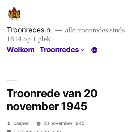
Ga
naar
de
Troonredes.nl
alle troonredes sinds
1814 op 1 plek
inhoud
Welkom
Troonredes
Troonrede van 20
november 1945
Geplaatst
casper
20 november 1945
door
op
Laat een reactie achter