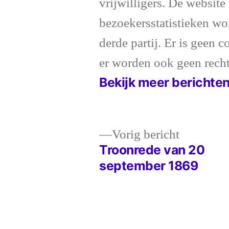
vrijwilligers. De website 
bezoekersstatistieken wo
derde partij. Er is geen 
er worden ook geen rech
Bekijk meer berichte
Vorig
Vorig bericht
bericht:
Troonrede van 20
Bericht
september 1869
navigatie