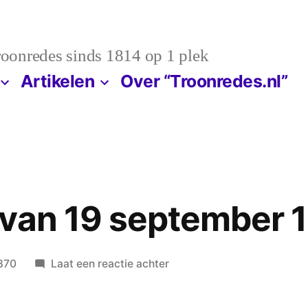
troonredes sinds 1814 op 1 plek
Artikelen
Over “Troonredes.nl”
 van 19 september 
op
870
Laat een reactie achter
Troonrede
van