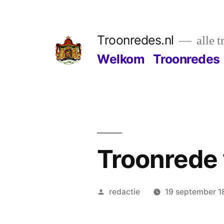
Ga
naar
Troonredes.nl
alle 
de
Welkom
Troonredes
inhoud
Troonrede
Geplaatst
redactie
19 september 1
door