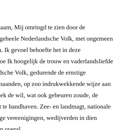
19
september
1870
naam, Mij omringd te zien door de
 geheele Nederlandsche Volk, met ongemeen
 Ik gevoel behoefte het in deze
hoe Ik hoogelijk de trouw en vaderlandsliefde
dsche Volk, gedurende de ernstige
 maanden, op zoo indrukwekkende wijze aan
eek de wil, wat ook gebeuren zoude, de
t te handhaven. Zee- en landmagt, nationale
llige vereenigingen, wedijverden in dien
n overal.