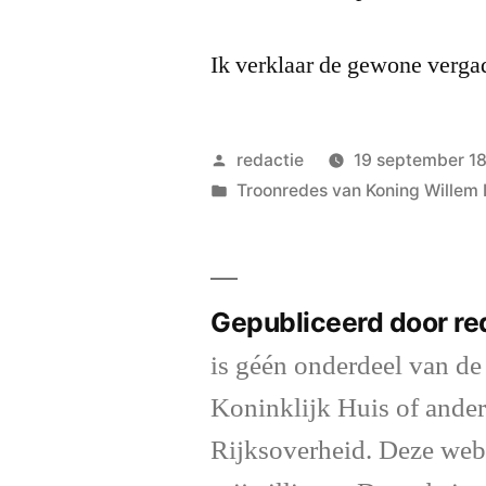
Ik verklaar de gewone verga
Geplaatst
redactie
19 september 1
door
Geplaatst
Troonredes van Koning Willem I
in
Gepubliceerd door re
is géén onderdeel van de
Koninklijk Huis of ander
Rijksoverheid. Deze web