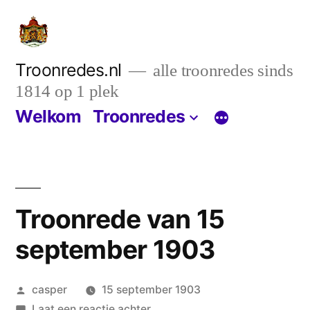
Ga
naar
de
Troonredes.nl
alle troonredes sinds
1814 op 1 plek
inhoud
Welkom
Troonredes
Troonrede van 15
september 1903
Geplaatst
casper
15 september 1903
door
op
Laat een reactie achter