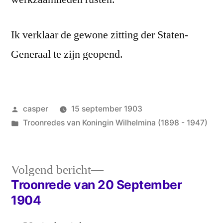
Ik verklaar de gewone zitting der Staten-
Generaal te zijn geopend.
Geplaatst
casper
15 september 1903
door
Geplaatst
Troonredes van Koningin Wilhelmina (1898 - 1947)
in
Volgend
Volgend bericht
bericht:
Troonrede van 20 September
Bericht
1904
navigatie