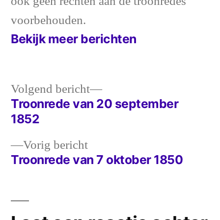
ook geen rechten aan de troonredes
voorbehouden.
Bekijk meer berichten
Volgend
Volgend bericht
bericht:
Troonrede van 20 september
Bericht
1852
navigatie
Vorig
Vorig bericht
bericht:
Troonrede van 7 oktober 1850