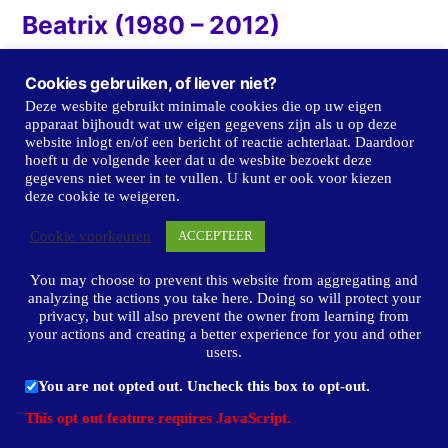
Beatrix (1980 – 2012)
Juliana (1948 – 1980)
Cookies gebruiken, of liever niet?
Wilhelmina (1898 – 1947)
Deze wesbite gebruikt minimale cookies die op uw eigen
apparaat bijhoudt wat uw eigen gegevens zijn als u op deze
Emma (1890 – 1898)
website inlogt en/of een bericht of reactie achterlaat. Daardoor
hoeft u de volgende keer dat u de wesbite bezoekt deze
gegevens niet weer in te vullen. U kunt er ook voor kiezen
Willem III (1849 – 1889)
deze cookie te weigeren.
Willem II (1840 – 1849)
Cookie voorkeuren
ACCEPTEER
Willem I (1814 – 1840)
You may choose to prevent this website from aggregating and
analyzing the actions you take here. Doing so will protect your
privacy, but will also prevent the owner from learning from
your actions and creating a better experience for you and other
users.
Troonredes.nl
,
Ondersteund door WordPress.
You are not opted out. Uncheck this box to opt-out.
Privacybeleid
This opt out feature requires JavaScript.