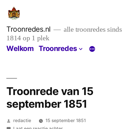
Ga
naar
de
Troonredes.nl
alle troonredes sinds
1814 op 1 plek
inhoud
Welkom
Troonredes
Troonrede van 15
september 1851
Geplaatst
redactie
15 september 1851
door
op
Laat een reactie achter