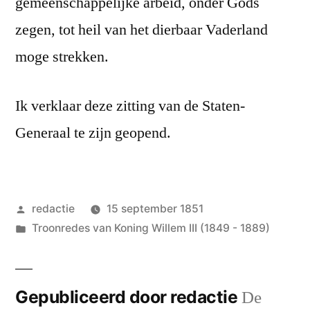
gemeenschappelijke arbeid, onder Gods
zegen, tot heil van het dierbaar Vaderland
moge strekken.
Ik verklaar deze zitting van de Staten-
Generaal te zijn geopend.
Geplaatst
redactie
15 september 1851
door
Geplaatst
Troonredes van Koning Willem III (1849 - 1889)
in
Gepubliceerd door redactie
De