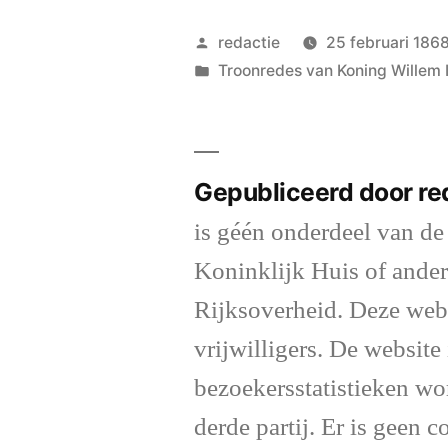
Geplaatst
redactie
25 februari 186
door
Geplaatst
Troonredes van Koning Willem I
in
Gepubliceerd door re
is géén onderdeel van de
Koninklijk Huis of ander
Rijksoverheid. Deze web
vrijwilligers. De website 
bezoekersstatistieken wo
derde partij. Er is geen 