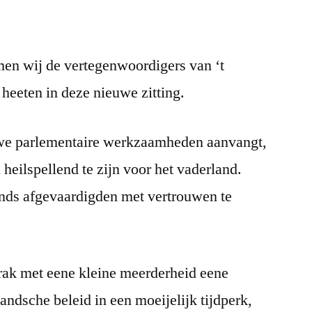
25
februari
1868
en wij de vertegenwoordigers van ‘t
eeten in deze nieuwe zitting.
uwe parlementaire werkzaamheden aanvangt,
 heilspellend te zijn voor het vaderland.
ands afgevaardigden met vertrouwen te
ak met eene kleine meerderheid eene
landsche beleid in een moeijelijk tijdperk,