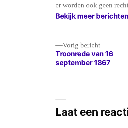
er worden ook geen rech
Bekijk meer berichte
Vorig
Vorig bericht
bericht:
Troonrede van 16
Bericht
september 1867
navigatie
Laat een react