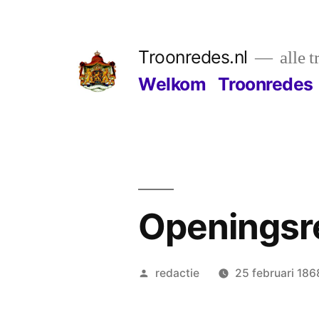
Ga
naar
Troonredes.nl
alle 
de
Welkom
Troonredes
inhoud
Openingsre
Geplaatst
redactie
25 februari 186
door