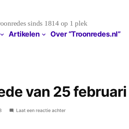
troonredes sinds 1814 op 1 plek
Artikelen
Over “Troonredes.nl”
de van 25 februari
op
8
Laat een reactie achter
Openingsrede
van