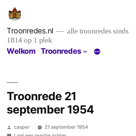
Ga
naar
de
Troonredes.nl
alle troonredes sinds
1814 op 1 plek
inhoud
Welkom
Troonredes
Troonrede 21
september 1954
Geplaatst
casper
21 september 1954
door
op
Laat een reactie achter