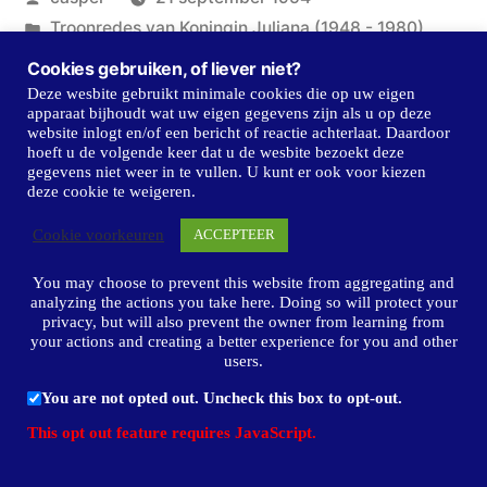
door
Geplaatst
Troonredes van Koningin Juliana (1948 - 1980)
in
Cookies gebruiken, of liever niet?
Deze wesbite gebruikt minimale cookies die op uw eigen
apparaat bijhoudt wat uw eigen gegevens zijn als u op deze
Volgend
Volgend bericht
website inlogt en/of een bericht of reactie achterlaat. Daardoor
hoeft u de volgende keer dat u de wesbite bezoekt deze
bericht:
Troonrede 20 september 1955
gegevens niet weer in te vullen. U kunt er ook voor kiezen
Bericht
deze cookie te weigeren.
Vorig
Vorig bericht
navigatie
Cookie voorkeuren
ACCEPTEER
bericht:
Troonrede 15 september 1953
You may choose to prevent this website from aggregating and
analyzing the actions you take here. Doing so will protect your
privacy, but will also prevent the owner from learning from
your actions and creating a better experience for you and other
users.
Laat een reactie achter
You are not opted out. Uncheck this box to opt-out.
This opt out feature requires JavaScript.