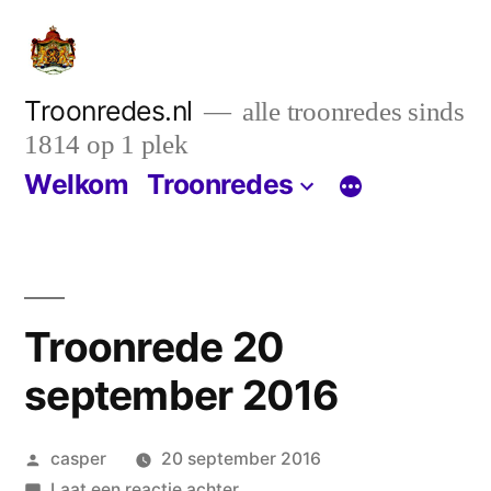
Ga
naar
de
Troonredes.nl
alle troonredes sinds
1814 op 1 plek
inhoud
Welkom
Troonredes
Troonrede 20
september 2016
Geplaatst
casper
20 september 2016
door
op
Laat een reactie achter