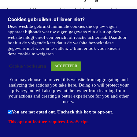
leveren. We verwachten dat iedereen zich
Cookies gebruiken, of liever niet?
bewust en positief verbindt aan ons land en
Deze wesbite gebruikt minimale cookies die op uw eigen
apparaat bijhoudt wat uw eigen gegevens zijn als u op deze
onze manier van leven. De verplichte
website inlogt en/of een bericht of reactie achterlaat. Daardoor
hoeft u de volgende keer dat u de wesbite bezoekt deze
participatieverklaring treedt in 2017 in
gegevens niet weer in te vullen. U kunt er ook voor kiezen
deze cookie te weigeren.
werking. Participatie en integratie worden
Cookie voorkeuren
ACCEPTEER
onder meer bevorderd door asielzoekers in de
You may choose to prevent this website from aggregating and
gelegenheid te stellen vrijwilligerswerk te
analyzing the actions you take here. Doing so will protect your
privacy, but will also prevent the owner from learning from
doen.
your actions and creating a better experience for you and other
users.
You are not opted out. Uncheck this box to opt-out.
Het past bij het karakter van Nederland dat in
This opt out feature requires JavaScript.
veel wijken en gemeenten allerlei particuliere