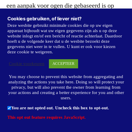
een aanpak voor ogen die gebaseerd is op
twee met elkaar samenhangende keuzen:
Cookies gebruiken, of liever niet?
Deze wesbite gebruikt minimale cookies die op uw eigen
gezonde overheidsfinanciën en versterking
apparaat bijhoudt wat uw eigen gegevens zijn als u op deze
website inlogt en/of een bericht of reactie achterlaat. Daardoor
van het economisch groeivermogen. Die
hoeft u de volgende keer dat u de wesbite bezoekt deze
gegevens niet weer in te vullen. U kunt er ook voor kiezen
samenhang ligt ten grondslag aan alle
deze cookie te weigeren.
voorstellen die u dit parlementaire jaar ter
Cookie voorkeuren
ACCEPTEER
behandeling worden aangeboden.
You may choose to prevent this website from aggregating and
analyzing the actions you take here. Doing so will protect your
privacy, but will also prevent the owner from learning from
your actions and creating a better experience for you and other
De ernstige schuldenproblematiek in
users.
sommige Europese landen toont aan dat grote
You are not opted out. Uncheck this box to opt-out.
en langdurige tekorten een bedreiging zijn
This opt out feature requires JavaScript.
voor de welvaart. Daarom zijn beheersing