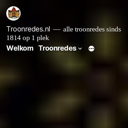
Ga
naar
de
Troonredes.nl
alle troonredes sinds
1814 op 1 plek
inhoud
Welkom
Troonredes