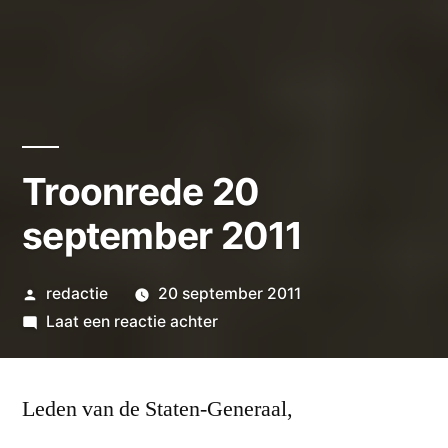
Troonrede 20
september 2011
Geplaatst
redactie
20 september 2011
door
op
Laat een reactie achter
Troonrede
20
Leden van de Staten-Generaal,
september
2011