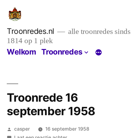
Ga
naar
de
Troonredes.nl
alle troonredes sinds
1814 op 1 plek
inhoud
Welkom
Troonredes
Troonrede 16
september 1958
Geplaatst
casper
16 september 1958
door
op
Laat een reactie achter