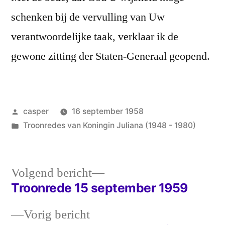
schenken bij de vervulling van Uw
verantwoordelijke taak, verklaar ik de
gewone zitting der Staten-Generaal geopend.
Geplaatst
casper
16 september 1958
door
Geplaatst
Troonredes van Koningin Juliana (1948 - 1980)
in
Volgend
Volgend bericht
bericht:
Troonrede 15 september 1959
Bericht
Vorig
Vorig bericht
navigatie