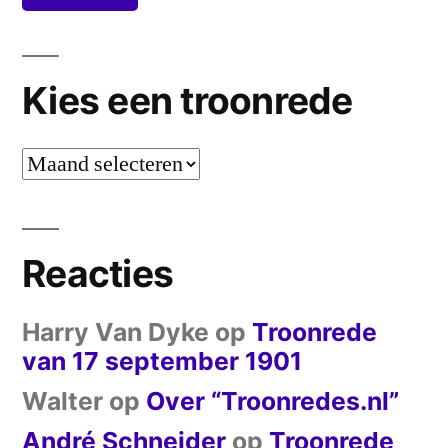
Kies een troonrede
Kies
een
troonrede
Reacties
Harry Van Dyke
op
Troonrede
van 17 september 1901
Walter
op
Over “Troonredes.nl”
André Schneider
op
Troonrede