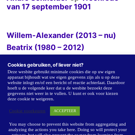
van 17 september 1901
Willem-Alexander (2013 – nu)
Beatrix (1980 – 2012)
Juliana (1948 – 1980)
Cookies gebruiken, of liever niet?
Wilhelmina (1898 – 1947)
Deze wesbite gebruikt minimale cookies die op uw eigen
apparaat bijhoudt wat uw eigen gegevens zijn als u op deze
Emma (1890 – 1898)
website inlogt en/of een bericht of reactie achterlaat. Daardoor
hoeft u de volgende keer dat u de wesbite bezoekt deze
gegevens niet weer in te vullen. U kunt er ook voor kiezen
Willem III (1849 – 1889)
deze cookie te weigeren.
Willem II (1840 – 1849)
Cookie voorkeuren
ACCEPTEER
Willem I (1814 – 1840)
You may choose to prevent this website from aggregating and
analyzing the actions you take here. Doing so will protect your